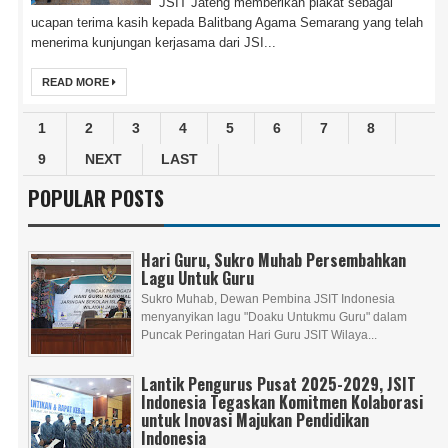
JSIT Jateng memberikan plakat sebagai
ucapan terima kasih kepada Balitbang Agama Semarang yang telah
menerima kunjungan kerjasama dari JSI...
READ MORE
1
2
3
4
5
6
7
8
9
NEXT
LAST
POPULAR POSTS
Hari Guru, Sukro Muhab Persembahkan
Lagu Untuk Guru
Sukro Muhab, Dewan Pembina JSIT Indonesia
menyanyikan lagu "Doaku Untukmu Guru" dalam
Puncak Peringatan Hari Guru JSIT Wilaya...
Lantik Pengurus Pusat 2025-2029, JSIT
Indonesia Tegaskan Komitmen Kolaborasi
untuk Inovasi Majukan Pendidikan
Indonesia