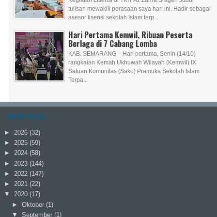
tulisan mewakili perasaan saya hari ini. Hadir sebagai
asesor lisensi sekolah Islam terp...
Hari Pertama Kemwil, Ribuan Peserta
Berlaga di 7 Cabang Lomba
KAB. SEMARANG – Hari pertama, Senin (14/10)
rangkaian Kemah Ukhuwah Wilayah (Kemwil) IX
Satuan Komunitas (Sako) Pramuka Sekolah Islam
Terpa...
ARSIP BLOG
►
2026
(32)
►
2025
(59)
►
2024
(58)
►
2023
(144)
►
2022
(147)
►
2021
(22)
▼
2020
(17)
►
Oktober
(1)
▼
September
(1)