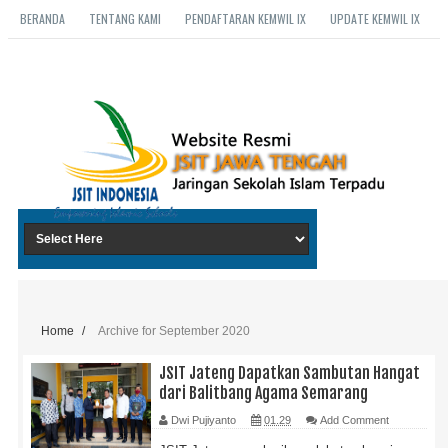
BERANDA
TENTANG KAMI
PENDAFTARAN KEMWIL IX
UPDATE KEMWIL IX
Home
/
Archive for September 2020
JSIT Jateng Dapatkan Sambutan Hangat
dari Balitbang Agama Semarang
Dwi Pujiyanto
01.29
Add Comment