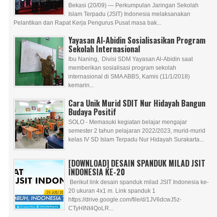
Bekasi (20/09) — Perkumpulan Jaringan Sekolah
Islam Terpadu (JSIT) Indonesia melaksanakan
Pelantikan dan Rapat Kerja Pengurus Pusat masa bak...
Yayasan Al-Abidin Sosialisasikan Program
Sekolah Internasional
Ibu Naning, Divisi SDM Yayasan Al-Abidin saat
memberikan sosialisasi program sekolah
internasional di SMA ABBS, Kamis (11/1/2018)
kemarin...
Cara Unik Murid SDIT Nur Hidayah Bangun
Budaya Positif
SOLO - Memasuki kegiatan belajar mengajar
semester 2 tahun pelajaran 2022/2023, murid-murid
kelas IV SD Islam Terpadu Nur Hidayah Surakarta...
[DOWNLOAD] DESAIN SPANDUK MILAD JSIT
INDONESIA KE-20
Berikut link desain spanduk milad JSIT Indonesia ke-
20 ukuran 4x1 m. Link spanduk 1
https://drive.google.com/file/d/1JV6dcwJ5z-
CTyHINt4QoLR...