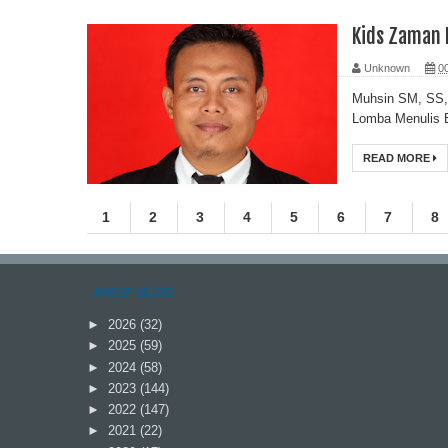
Kids Zaman
Unknown
0
Muhsin SM, SS, 
Lomba Menulis E
READ MORE
1
2
3
4
5
6
7
8
ARSIP BLOG
►
2026
(32)
►
2025
(59)
►
2024
(58)
►
2023
(144)
►
2022
(147)
►
2021
(22)