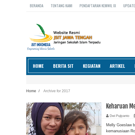
BERANDA
TENTANG KAMI
PENDAFTARAN KEMWIL IX
UPDATE
HOME
BERITA SIT
KEGIATAN
ARTIKEL
Home
/
Archive for 2017
Keharuan Me
Dwi Pujiyanto
Melly Goeslaw b
kemanusiaan Ro