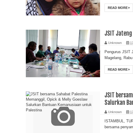
READ MORE
JSIT Jateng
Unknown
1
Pengurus JSIT Ja
Magelang, Rabu 
READ MORE
JSIT bersam
Salurkan Ba
Unknown
1
ISTAMBUL, TURK
bersama penyany