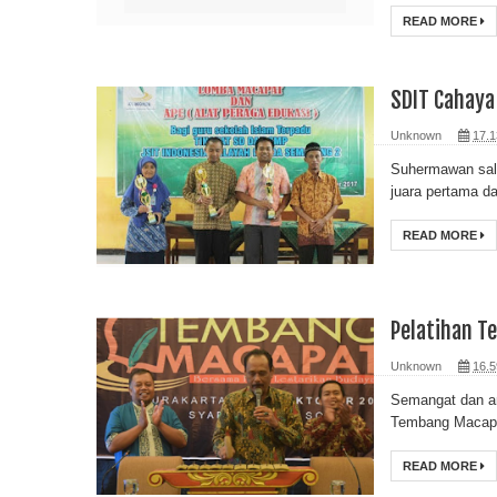
READ MORE
SDIT Cahaya
Unknown
17.1
Suhermawan sal
juara pertama d
READ MORE
Pelatihan T
Unknown
16.5
Semangat dan ant
Tembang Macapa
READ MORE