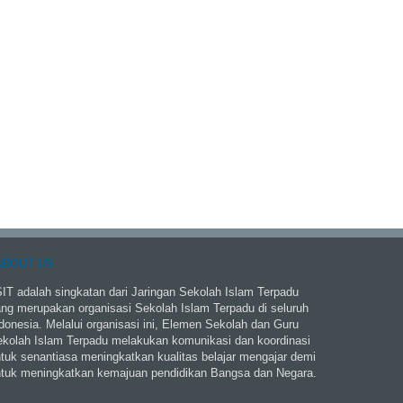
ABOUT US
IT adalah singkatan dari Jaringan Sekolah Islam Terpadu
ng merupakan organisasi Sekolah Islam Terpadu di seluruh
donesia. Melalui organisasi ini, Elemen Sekolah dan Guru
kolah Islam Terpadu melakukan komunikasi dan koordinasi
tuk senantiasa meningkatkan kualitas belajar mengajar demi
tuk meningkatkan kemajuan pendidikan Bangsa dan Negara.