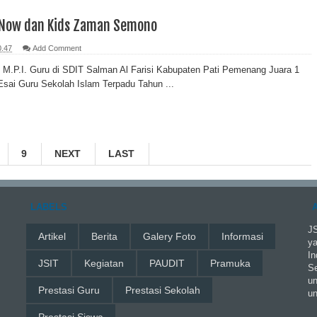
 Now dan Kids Zaman Semono
0.47
Add Comment
M.P.I. Guru di SDIT Salman Al Farisi Kabupaten Pati Pemenang Juara 1
sai Guru Sekolah Islam Terpadu Tahun ...
9
NEXT
LAST
LABELS
JS
Artikel
Berita
Galery Foto
Informasi
ya
In
JSIT
Kegiatan
PAUDIT
Pramuka
Se
un
Prestasi Guru
Prestasi Sekolah
un