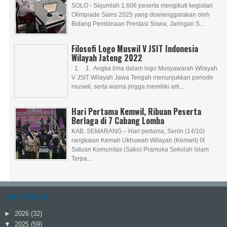
SOLO - Sejumlah 1.606 peserta mengikuti kegiatan
Olimpiade Sains 2025 yang diselenggarakan oleh
Bidang Pembinaan Prestasi Siswa, Jaringan S...
Filosofi Logo Muswil V JSIT Indonesia
Wilayah Jateng 2022
1. 1. Angka lima dalam logo Musyawarah Wilayah
V JSIT Wilayah Jawa Tengah menunjukkan periode
muswil, serta warna jingga memiliki arti...
Hari Pertama Kemwil, Ribuan Peserta
Berlaga di 7 Cabang Lomba
KAB. SEMARANG – Hari pertama, Senin (14/10)
rangkaian Kemah Ukhuwah Wilayah (Kemwil) IX
Satuan Komunitas (Sako) Pramuka Sekolah Islam
Terpa...
ARSIP BLOG
►
2026
(32)
▼
2025
(59)