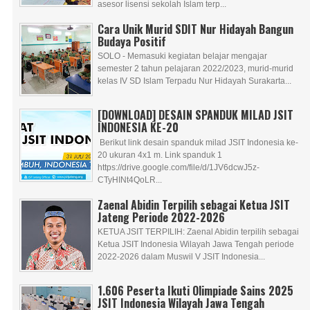
asesor lisensi sekolah Islam terp...
Cara Unik Murid SDIT Nur Hidayah Bangun
Budaya Positif
SOLO - Memasuki kegiatan belajar mengajar
semester 2 tahun pelajaran 2022/2023, murid-murid
kelas IV SD Islam Terpadu Nur Hidayah Surakarta...
[DOWNLOAD] DESAIN SPANDUK MILAD JSIT
INDONESIA KE-20
Berikut link desain spanduk milad JSIT Indonesia ke-
20 ukuran 4x1 m. Link spanduk 1
https://drive.google.com/file/d/1JV6dcwJ5z-
CTyHINt4QoLR...
Zaenal Abidin Terpilih sebagai Ketua JSIT
Jateng Periode 2022-2026
KETUA JSIT TERPILIH: Zaenal Abidin terpilih sebagai
Ketua JSIT Indonesia Wilayah Jawa Tengah periode
2022-2026 dalam Muswil V JSIT Indonesia...
1.606 Peserta Ikuti Olimpiade Sains 2025
JSIT Indonesia Wilayah Jawa Tengah