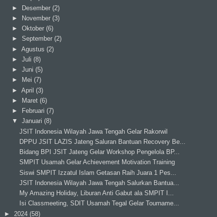
►
Desember
(2)
►
November
(3)
►
Oktober
(6)
►
September
(2)
►
Agustus
(2)
►
Juli
(8)
►
Juni
(5)
►
Mei
(7)
►
April
(3)
►
Maret
(6)
►
Februari
(7)
▼
Januari
(8)
JSIT Indonesia Wilayah Jawa Tengah Gelar Rakorwil
DPPU JSIT LAZIS Jateng Saluran Bantuan Recovery Be...
Bidang BPI JSIT Jateng Gelar Workshop Pengelola BP...
SMPIT Usamah Gelar Achievement Motivation Training
Siswi SMPIT Izzatul Islam Getasan Raih Juara 1 Pes...
JSIT Indonesia Wilayah Jawa Tengah Salurkan Bantua...
My Amazing Holiday, Liburan Anti Gabut ala SMPIT I...
Isi Classmeeting, SDIT Usamah Tegal Gelar Tourname...
►
2024
(58)