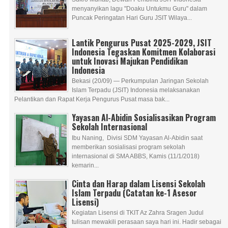
menyanyikan lagu "Doaku Untukmu Guru" dalam
Puncak Peringatan Hari Guru JSIT Wilaya...
Lantik Pengurus Pusat 2025-2029, JSIT
Indonesia Tegaskan Komitmen Kolaborasi
untuk Inovasi Majukan Pendidikan
Indonesia
Bekasi (20/09) — Perkumpulan Jaringan Sekolah
Islam Terpadu (JSIT) Indonesia melaksanakan
Pelantikan dan Rapat Kerja Pengurus Pusat masa bak...
Yayasan Al-Abidin Sosialisasikan Program
Sekolah Internasional
Ibu Naning, Divisi SDM Yayasan Al-Abidin saat
memberikan sosialisasi program sekolah
internasional di SMA ABBS, Kamis (11/1/2018)
kemarin...
Cinta dan Harap dalam Lisensi Sekolah
Islam Terpadu (Catatan ke-1 Asesor
Lisensi)
Kegiatan Lisensi di TKIT Az Zahra Sragen Judul
tulisan mewakili perasaan saya hari ini. Hadir sebagai