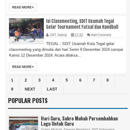
READ MORE
Isi Classmeeting, SDIT Usamah Tegal
Gelar Tournament Futsal dan Handball
JSIT Jateng
17.33
Add Comment
TEGAL - SDIT Usamah Kota Tegal gelar
classmeeting yang dimulai dari hari Senin 9 Desember 2024 sampai
Kamis 12 Desember 2024. Acara dilaksa...
READ MORE
1
2
3
4
5
6
7
8
9
NEXT
LAST
POPULAR POSTS
Hari Guru, Sukro Muhab Persembahkan
Lagu Untuk Guru
Sukro Muhab, Dewan Pembina JSIT Indonesia