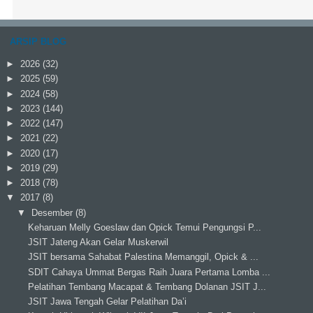
ARSIP BLOG
►
2026
(32)
►
2025
(59)
►
2024
(58)
►
2023
(144)
►
2022
(147)
►
2021
(22)
►
2020
(17)
►
2019
(29)
►
2018
(78)
▼
2017
(8)
▼
Desember
(8)
Keharuan Melly Goeslaw dan Opick Temui Pengungsi P...
JSIT Jateng Akan Gelar Muskerwil
JSIT bersama Sahabat Palestina Memanggil, Opick & ...
SDIT Cahaya Ummat Bergas Raih Juara Pertama Lomba ...
Pelatihan Tembang Macapat & Tembang Dolanan JSIT J...
JSIT Jawa Tengah Gelar Pelatihan Da’i