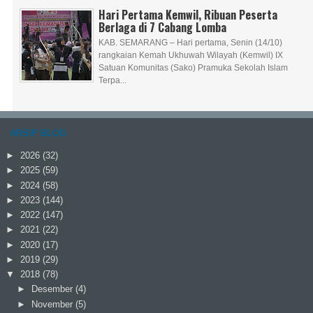
Hari Pertama Kemwil, Ribuan Peserta
Berlaga di 7 Cabang Lomba
KAB. SEMARANG – Hari pertama, Senin (14/10)
rangkaian Kemah Ukhuwah Wilayah (Kemwil) IX
Satuan Komunitas (Sako) Pramuka Sekolah Islam
Terpa...
ARSIP BLOG
►
2026
(32)
►
2025
(59)
►
2024
(58)
►
2023
(144)
►
2022
(147)
►
2021
(22)
►
2020
(17)
►
2019
(29)
▼
2018
(78)
►
Desember
(4)
►
November
(5)