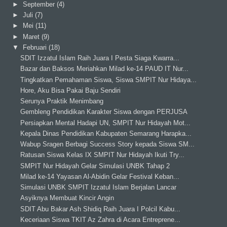
►
September
(4)
►
Juli
(7)
►
Mei
(11)
►
Maret
(9)
▼
Februari
(18)
SDIT Izzatul Islam Raih Juara I Pesta Siaga Kwarra...
Bazar dan Baksos Meriahkan Milad ke-14 PAUD IT Nur...
Tingkatkan Pemahaman Siswa, Siswa SMPIT Nur Hidaya...
Hore, Aku Bisa Pakai Baju Sendiri
Serunya Praktik Menimbang
Gembleng Pendidikan Karakter Siswa dengan PERJUSA
Persiapkan Mental Hadapi UN, SMPIT Nur Hidayah Mot...
Kepala Dinas Pendidikan Kabupaten Semarang Harapka...
Wabup Sragen Berbagi Success Story kepada Siswa SM...
Ratusan Siswa Kelas IX SMPIT Nur Hidayah Ikuti Try...
SMPIT Nur Hidayah Gelar Simulasi UNBK Tahap 2
Milad ke-14 Yayasan Al-Abidin Gelar Festival Keban...
Simulasi UNBK SMPIT Izzatul Islam Berjalan Lancar
Asyiknya Membuat Kincir Angin
SDIT Abu Bakar Ash Shidiq Raih Juara I Polcil Kabu...
Keceriaan Siswa TKIT Az Zahra di Acara Entreprene...