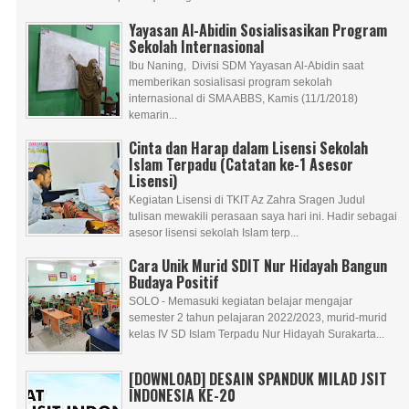
Yayasan Al-Abidin Sosialisasikan Program
Sekolah Internasional
Ibu Naning, Divisi SDM Yayasan Al-Abidin saat
memberikan sosialisasi program sekolah
internasional di SMA ABBS, Kamis (11/1/2018)
kemarin...
Cinta dan Harap dalam Lisensi Sekolah
Islam Terpadu (Catatan ke-1 Asesor
Lisensi)
Kegiatan Lisensi di TKIT Az Zahra Sragen Judul
tulisan mewakili perasaan saya hari ini. Hadir sebagai
asesor lisensi sekolah Islam terp...
Cara Unik Murid SDIT Nur Hidayah Bangun
Budaya Positif
SOLO - Memasuki kegiatan belajar mengajar
semester 2 tahun pelajaran 2022/2023, murid-murid
kelas IV SD Islam Terpadu Nur Hidayah Surakarta...
[DOWNLOAD] DESAIN SPANDUK MILAD JSIT
INDONESIA KE-20