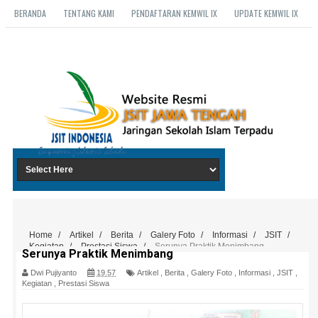
BERANDA
TENTANG KAMI
PENDAFTARAN KEMWIL IX
UPDATE KEMWIL IX
Home
/
Artikel
/
Berita
/
Galery Foto
/
Informasi
/
JSIT
/
Kegiatan
/
Prestasi Siswa
/
Serunya Praktik Menimbang
Serunya Praktik Menimbang
Dwi Pujiyanto
19.57
Artikel
,
Berita
,
Galery Foto
,
Informasi
,
JSIT
,
Kegiatan
,
Prestasi Siswa