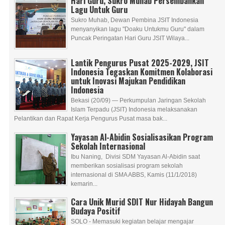
Hari Guru, Sukro Muhab Persembahkan
Lagu Untuk Guru
Sukro Muhab, Dewan Pembina JSIT Indonesia
menyanyikan lagu "Doaku Untukmu Guru" dalam
Puncak Peringatan Hari Guru JSIT Wilaya...
Lantik Pengurus Pusat 2025-2029, JSIT
Indonesia Tegaskan Komitmen Kolaborasi
untuk Inovasi Majukan Pendidikan
Indonesia
Bekasi (20/09) — Perkumpulan Jaringan Sekolah
Islam Terpadu (JSIT) Indonesia melaksanakan
Pelantikan dan Rapat Kerja Pengurus Pusat masa bak...
Yayasan Al-Abidin Sosialisasikan Program
Sekolah Internasional
Ibu Naning, Divisi SDM Yayasan Al-Abidin saat
memberikan sosialisasi program sekolah
internasional di SMA ABBS, Kamis (11/1/2018)
kemarin...
Cara Unik Murid SDIT Nur Hidayah Bangun
Budaya Positif
SOLO - Memasuki kegiatan belajar mengajar