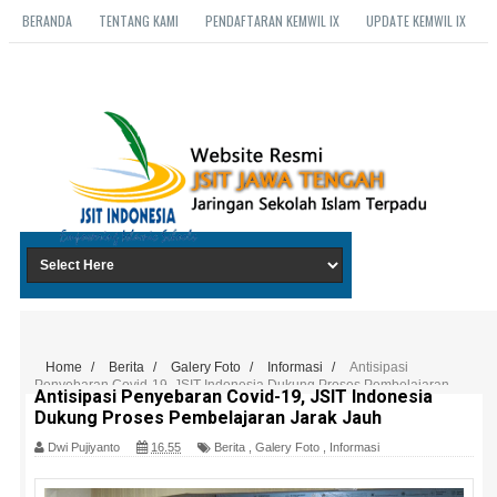
BERANDA
TENTANG KAMI
PENDAFTARAN KEMWIL IX
UPDATE KEMWIL IX
Home
/
Berita
/
Galery Foto
/
Informasi
/
Antisipasi
Penyebaran Covid-19, JSIT Indonesia Dukung Proses Pembelajaran
Antisipasi Penyebaran Covid-19, JSIT Indonesia
Jarak Jauh
Dukung Proses Pembelajaran Jarak Jauh
Dwi Pujiyanto
16.55
Berita
,
Galery Foto
,
Informasi