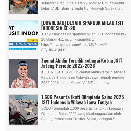
semester 2 tahun pelajaran 2022/2023, murid-murid
kelas IV SD Islam Terpadu Nur Hidayah Surakarta...
[DOWNLOAD] DESAIN SPANDUK MILAD JSIT
INDONESIA KE-20
Berikut link desain spanduk milad JSIT Indonesia ke-
20 ukuran 4x1 m. Link spanduk 1
https://drive.google.com/file/d/1JV6dcwJ5z-
CTyHINt4QoLR...
Zaenal Abidin Terpilih sebagai Ketua JSIT
Jateng Periode 2022-2026
KETUA JSIT TERPILIH: Zaenal Abidin terpilih sebagai
Ketua JSIT Indonesia Wilayah Jawa Tengah periode
2022-2026 dalam Muswil V JSIT Indonesia...
1.606 Peserta Ikuti Olimpiade Sains 2025
JSIT Indonesia Wilayah Jawa Tengah
SOLO - Sejumlah 1.606 peserta mengikuti kegiatan
Olimpiade Sains 2025 yang diselenggarakan oleh
Bidang Pembinaan Prestasi Siswa, Jaringan S...