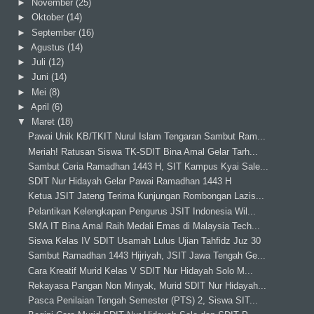
►
November
(25)
►
Oktober
(14)
►
September
(16)
►
Agustus
(14)
►
Juli
(12)
►
Juni
(14)
►
Mei
(8)
►
April
(6)
▼
Maret
(18)
Pawai Unik KB/TKIT Nurul Islam Tengaran Sambut Ram...
Meriah! Ratusan Siswa TK-SDIT Bina Amal Gelar Tarh...
Sambut Ceria Ramadhan 1443 H, SIT Kampus Kyai Sale...
SDIT Nur Hidayah Gelar Pawai Ramadhan 1443 H
Ketua JSIT Jateng Terima Kunjungan Rombongan Lazis...
Pelantikan Kelengkapan Pengurus JSIT Indonesia Wil...
SMA IT Bina Amal Raih Medali Emas di Malaysia Tech...
Siswa Kelas IV SDIT Usamah Lulus Ujian Tahfidz Juz 30
Sambut Ramadhan 1443 Hijriyah, JSIT Jawa Tengah Ge...
Cara Kreatif Murid Kelas V SDIT Nur Hidayah Solo M...
Rekayasa Pangan Non Minyak, Murid SDIT Nur Hidayah...
Pasca Penilaian Tengah Semester (PTS) 2, Siswa SIT...