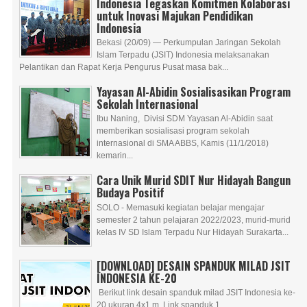
Indonesia Tegaskan Komitmen Kolaborasi
untuk Inovasi Majukan Pendidikan
Indonesia
Bekasi (20/09) — Perkumpulan Jaringan Sekolah
Islam Terpadu (JSIT) Indonesia melaksanakan
Pelantikan dan Rapat Kerja Pengurus Pusat masa bak...
Yayasan Al-Abidin Sosialisasikan Program
Sekolah Internasional
Ibu Naning, Divisi SDM Yayasan Al-Abidin saat
memberikan sosialisasi program sekolah
internasional di SMA ABBS, Kamis (11/1/2018)
kemarin...
Cara Unik Murid SDIT Nur Hidayah Bangun
Budaya Positif
SOLO - Memasuki kegiatan belajar mengajar
semester 2 tahun pelajaran 2022/2023, murid-murid
kelas IV SD Islam Terpadu Nur Hidayah Surakarta...
[DOWNLOAD] DESAIN SPANDUK MILAD JSIT
INDONESIA KE-20
Berikut link desain spanduk milad JSIT Indonesia ke-
20 ukuran 4x1 m. Link spanduk 1