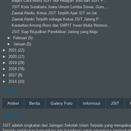
Begini Cara Murid SDIT Nur Hidayah Solo dan SDIT P...
JSIT Kota Surakarta Juara Umum Lomba Siswa, Guru, ...
Zaenal Abidin, Ketua JSIT Terpilih Ajak SIT se-Jat...
Zaenal Abidin Terpilih sebagai Ketua JSIT Jateng P...
Karawitan Among Roso dari SMPIT Insan Mulia Wonoso...
JSIT Siap Wujudkan Pendidikan Jateng yang Maju
►
Februari
(5)
►
Januari
(5)
►
2021
(22)
►
2020
(17)
►
2019
(29)
►
2018
(78)
►
2017
(8)
►
2014
(10)
LABELS
Artikel
Berita
Galery Foto
Informasi
JSIT
ABOUT US
JSIT adalah singkatan dari Jaringan Sekolah Islam Terpadu yang merupakan
Terpadu melakukan komunikasi dan koordinasi untuk senantiasa meningkat