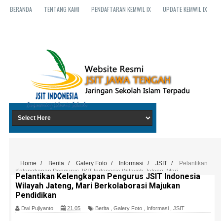
BERANDA
TENTANG KAMI
PENDAFTARAN KEMWIL IX
UPDATE KEMWIL IX
Home
/
Berita
/
Galery Foto
/
Informasi
/
JSIT
/
Pelantikan
Kelengkapan Pengurus JSIT Indonesia Wilayah Jateng, Mari
Pelantikan Kelengkapan Pengurus JSIT Indonesia
Berkolaborasi Majukan Pendidikan
Wilayah Jateng, Mari Berkolaborasi Majukan
Pendidikan
Dwi Pujiyanto
21.05
Berita
,
Galery Foto
,
Informasi
,
JSIT