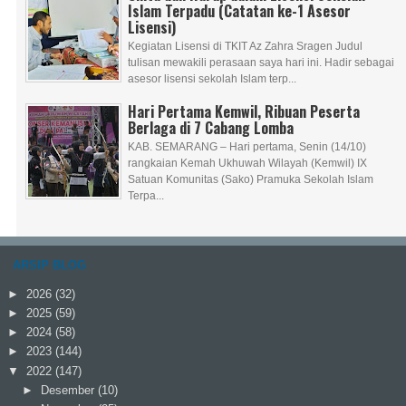
Islam Terpadu (Catatan ke-1 Asesor
Lisensi)
Kegiatan Lisensi di TKIT Az Zahra Sragen Judul
tulisan mewakili perasaan saya hari ini. Hadir sebagai
asesor lisensi sekolah Islam terp...
Hari Pertama Kemwil, Ribuan Peserta
Berlaga di 7 Cabang Lomba
KAB. SEMARANG – Hari pertama, Senin (14/10)
rangkaian Kemah Ukhuwah Wilayah (Kemwil) IX
Satuan Komunitas (Sako) Pramuka Sekolah Islam
Terpa...
ARSIP BLOG
►
2026
(32)
►
2025
(59)
►
2024
(58)
►
2023
(144)
▼
2022
(147)
►
Desember
(10)