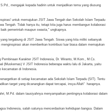
 S.Pd., mengajak kepada hadirin untuk menjadikan tema yang diusung
ginspirasi' untuk memajukan JSIT Jawa Tengah dan Sekolah Islam Terpadu
a Tengah. Tidak hanya itu, tetapi kita juga harus membangun kolaborasi
da baik pemerintah maupun swasta," ungkapnya.
yang tergabung di JSIT Jawa Tengah. Siswa yang kita miliki sebanyak
n menginspirasi akan memberikan kontribusi luar biasa dalam memajukan
g Pembinaan Karakter JSIT Indonesia, Dr. Wiranto, M.Kom., M.Cs.
l (Muskernas) V JSIT Indonesia beberapa waktu lalu di Jakarta, yaitu
ap kecamatan di Indonesia.
enargetkan di setiap kecamatan ada Sekolah Islam Terpadu (SIT). Tentu
ikan target yang dicanangkan dapat tercapai, insya Allah" harapnya.
hri, M.Pd. dalam tausiyahnya menyampaikan pentingnya kolaborasi dalam
angsa Indonesia, salah satunya mencerdaskan kehidupan bangsa. Dalam