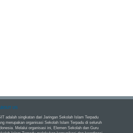
ABOUT US
IT adalah singkatan dari Jaringan Sekolah Islam Terpadu
ng merupakan organisasi Sekolah Islam Terpadu di seluruh
donesia. Melalui organisasi ini, Elemen Sekolah dan Guru