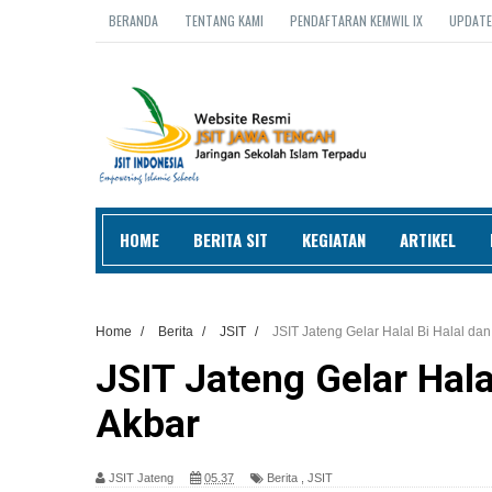
BERANDA
TENTANG KAMI
PENDAFTARAN KEMWIL IX
UPDATE
HOME
BERITA SIT
KEGIATAN
ARTIKEL
Home
/
Berita
/
JSIT
/
JSIT Jateng Gelar Halal Bi Halal dan
JSIT Jateng Gelar Hala
Akbar
JSIT Jateng
05.37
Berita
,
JSIT