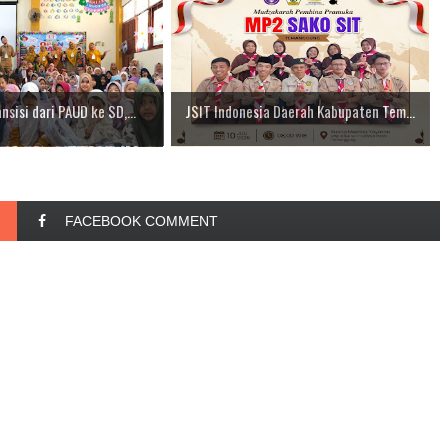
sisi dari PAUD ke SD,...
JSIT Indonesia Daerah Kabupaten Tem...
FACEBOOK COMMENT