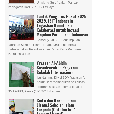
Untukmu Guru" dalam Puncak
Peringatan Hari Guru JSIT Wilaya...
Lantik Pengurus Pusat 2025-
2029, JSIT Indonesia
Tegaskan Komitmen
Kolaborasi untuk Inovasi
Majukan Pendidikan Indonesia
Bekasi (20/09) — Perkumpulan
Jaringan Sekolah Islam Terpadu (JSIT) Indonesia
melaksanakan Pelantikan dan Rapat Kerja Pengurus
Pusat masa bak...
Yayasan Al-Abidin
Sosialisasikan Program
Sekolah Internasional
Ibu Naning, Divisi SDM Yayasan Al-
Abidin saat memberikan sosialisasi
program sekolah internasional di
SMA ABBS, Kamis (11/1/2018) kemarin...
Cinta dan Harap dalam
Lisensi Sekolah Islam
Terpadu (Catatan ke-1