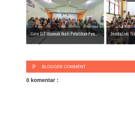
Guru SIT Usamah Ikuti Pelatihan Pen...
Jembatani Tran
BLOGGER COMMENT
0 komentar :