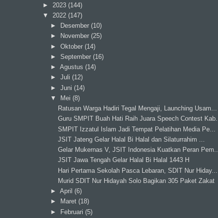
►
2023
(144)
▼
2022
(147)
►
Desember
(10)
►
November
(25)
►
Oktober
(14)
►
September
(16)
►
Agustus
(14)
►
Juli
(12)
►
Juni
(14)
▼
Mei
(8)
Ratusan Warga Hadiri Tegal Mengaji, Launching Usam...
Guru SMPIT Buah Hati Raih Juara Speech Contest Kab.
SMPIT Izzatul Islam Jadi Tempat Pelatihan Media Pe...
JSIT Jateng Gelar Halal Bi Halal dan Silaturrahim ...
Gelar Mukernas V, JSIT Indonesia Kuatkan Peran Pem..
JSIT Jawa Tengah Gelar Halal Bi Halal 1443 H
Hari Pertama Sekolah Pasca Lebaran, SDIT Nur Hiday...
Murid SDIT Nur Hidayah Solo Bagikan 305 Paket Zakat
►
April
(6)
►
Maret
(18)
►
Februari
(5)