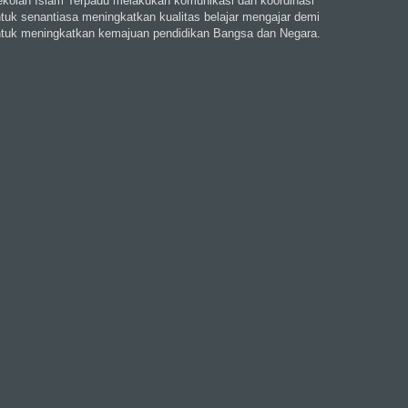
kolah Islam Terpadu melakukan komunikasi dan koordinasi
tuk senantiasa meningkatkan kualitas belajar mengajar demi
tuk meningkatkan kemajuan pendidikan Bangsa dan Negara.