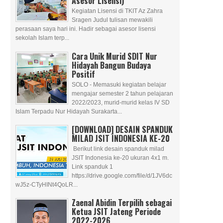
Asesor Lisensi)
Kegiatan Lisensi di TKIT Az Zahra
Sragen Judul tulisan mewakili
perasaan saya hari ini. Hadir sebagai asesor lisensi
sekolah Islam terp...
Cara Unik Murid SDIT Nur
Hidayah Bangun Budaya
Positif
SOLO - Memasuki kegiatan belajar
mengajar semester 2 tahun pelajaran
2022/2023, murid-murid kelas IV SD
Islam Terpadu Nur Hidayah Surakarta...
[DOWNLOAD] DESAIN SPANDUK
MILAD JSIT INDONESIA KE-20
Berikut link desain spanduk milad
JSIT Indonesia ke-20 ukuran 4x1 m.
Link spanduk 1
https://drive.google.com/file/d/1JV6dc
wJ5z-CTyHINt4QoLR...
Zaenal Abidin Terpilih sebagai
Ketua JSIT Jateng Periode
2022-2026