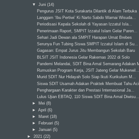
▼
Juni
(14)
Pengurus JSIT Kota Surakarta Dilantik di Alam Terbuka
Langgam ‘Ibu Pertiwi’ Ki Narto Sabdo Warnai Wisuda...
Periodisasi Kepala Sekolah di Yayasan Izzatul Isla...
Penerimaan Raport, SMPIT Izzatul Islam Gelar Paren...
Sehari Jadi Dewan ala SMPIT Harapan Umat Brebes
Serunya Fun Tubing Siswa SMPIT Izzatul Islam di Su...
Gagasan: Empat Jurus Jitu Membangun Sekolah Baru
BLSIT JSIT Indonesia Gelar Rakernas 2022 di Solo
Pandemi Melandai, SDIT Bina Amal Semarang Adakan M
Rumuskan Program Kerja, JSIT Jateng Gelar Mukerwil..
Murid SDIT Nur Hidayah Solo Siap Ikuti Kurikulum M...
Siswa SDIT Usamah Adakan Praktek Membuat Tahu Ac
Penghargaan Karakter dan Prestasi Internasional Ja...
Lulus Ujian EBTAQ, 110 Siswa SDIT Bina Amal Diwisu..
►
Mei
(8)
►
April
(6)
►
Maret
(18)
►
Februari
(5)
►
Januari
(5)
►
2021
(22)