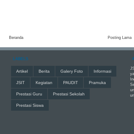
Beranda
Posting Lama
LABELS
JS
Artikel
Berita
Galery Foto
Informasi
ya
In
JSIT
Kegiatan
PAUDIT
Pramuka
Se
un
Prestasi Guru
Prestasi Sekolah
un
Prestasi Siswa