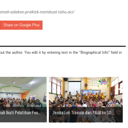
usamah-adakan-praktek-membuat-tahu-aci/
Share on Google Plus
ut the author. You edit it by entering text in the "Biographical Info" field in
ah Ikuti Pelatihan Pen...
Jembatani Transisi dari PAUD ke SD,...