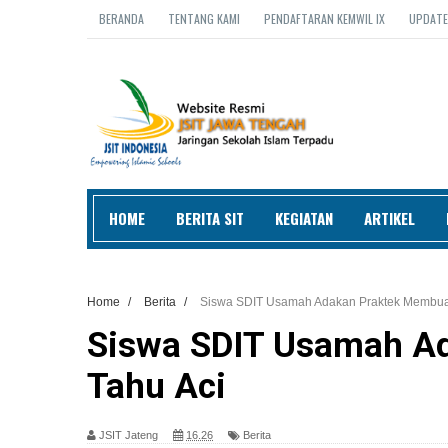
BERANDA
TENTANG KAMI
PENDAFTARAN KEMWIL IX
UPDATE
HOME
BERITA SIT
KEGIATAN
ARTIKEL
Home
/
Berita
/
Siswa SDIT Usamah Adakan Praktek Membuat
Siswa SDIT Usamah A
Tahu Aci
JSIT Jateng
16.26
Berita