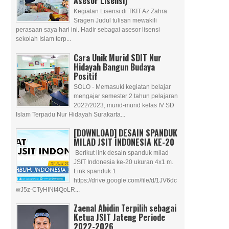
Asesor Lisensi)
Kegiatan Lisensi di TKIT Az Zahra
Sragen Judul tulisan mewakili
perasaan saya hari ini. Hadir sebagai asesor lisensi
sekolah Islam terp...
Cara Unik Murid SDIT Nur
Hidayah Bangun Budaya
Positif
SOLO - Memasuki kegiatan belajar
mengajar semester 2 tahun pelajaran
2022/2023, murid-murid kelas IV SD
Islam Terpadu Nur Hidayah Surakarta...
[DOWNLOAD] DESAIN SPANDUK
MILAD JSIT INDONESIA KE-20
Berikut link desain spanduk milad
JSIT Indonesia ke-20 ukuran 4x1 m.
Link spanduk 1
https://drive.google.com/file/d/1JV6dc
wJ5z-CTyHINt4QoLR...
Zaenal Abidin Terpilih sebagai
Ketua JSIT Jateng Periode
2022-2026