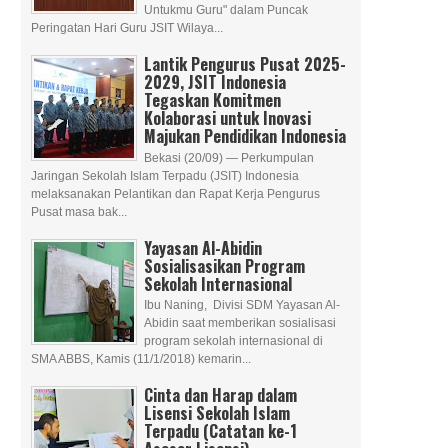
Untukmu Guru" dalam Puncak
Peringatan Hari Guru JSIT Wilaya...
Lantik Pengurus Pusat 2025-
2029, JSIT Indonesia
Tegaskan Komitmen
Kolaborasi untuk Inovasi
Majukan Pendidikan Indonesia
Bekasi (20/09) — Perkumpulan
Jaringan Sekolah Islam Terpadu (JSIT) Indonesia
melaksanakan Pelantikan dan Rapat Kerja Pengurus
Pusat masa bak...
Yayasan Al-Abidin
Sosialisasikan Program
Sekolah Internasional
Ibu Naning, Divisi SDM Yayasan Al-
Abidin saat memberikan sosialisasi
program sekolah internasional di
SMA ABBS, Kamis (11/1/2018) kemarin...
Cinta dan Harap dalam
Lisensi Sekolah Islam
Terpadu (Catatan ke-1