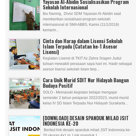
Yayasan Al-Abidin Sosialisasikan Program
Sekolah Internasional
Ibu Naning, Divisi SDM Yayasan Al-Abidin saat
memberikan sosialisasi program sekolah
internasional di SMA ABBS, Kamis (11/1/2018)
kemarin...
Cinta dan Harap dalam Lisensi Sekolah
Islam Terpadu (Catatan ke-1 Asesor
Lisensi)
Kegiatan Lisensi di TKIT Az Zahra Sragen Judul
tulisan mewakili perasaan saya hari ini. Hadir sebagai
asesor lisensi sekolah Islam terp...
Cara Unik Murid SDIT Nur Hidayah Bangun
Budaya Positif
SOLO - Memasuki kegiatan belajar mengajar
semester 2 tahun pelajaran 2022/2023, murid-murid
kelas IV SD Islam Terpadu Nur Hidayah Surakarta...
[DOWNLOAD] DESAIN SPANDUK MILAD JSIT
INDONESIA KE-20
Berikut link desain spanduk milad JSIT Indonesia ke-
20 ukuran 4x1 m. Link spanduk 1