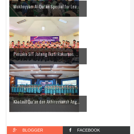
Mukhoyyam Al-Qur'an Special for Lea...
Pinsako SIT Jateng Ikuti Rakornas, ...
Khotmil Qur'an dan Akhirussanah Ang...
BLOGGER
FACEBOOK