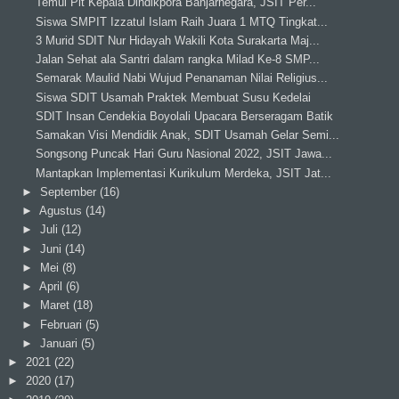
Temui Plt Kepala Dindikpora Banjarnegara, JSIT Per...
Siswa SMPIT Izzatul Islam Raih Juara 1 MTQ Tingkat...
3 Murid SDIT Nur Hidayah Wakili Kota Surakarta Maj...
Jalan Sehat ala Santri dalam rangka Milad Ke-8 SMP...
Semarak Maulid Nabi Wujud Penanaman Nilai Religius...
Siswa SDIT Usamah Praktek Membuat Susu Kedelai
SDIT Insan Cendekia Boyolali Upacara Berseragam Batik
Samakan Visi Mendidik Anak, SDIT Usamah Gelar Semi...
Songsong Puncak Hari Guru Nasional 2022, JSIT Jawa...
Mantapkan Implementasi Kurikulum Merdeka, JSIT Jat...
►
September
(16)
►
Agustus
(14)
►
Juli
(12)
►
Juni
(14)
►
Mei
(8)
►
April
(6)
►
Maret
(18)
►
Februari
(5)
►
Januari
(5)
►
2021
(22)
►
2020
(17)