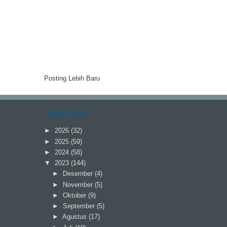
Posting Lebih Baru
ARSIP BLOG
►
2026
(32)
►
2025
(59)
►
2024
(58)
▼
2023
(144)
►
Desember
(4)
►
November
(5)
►
Oktober
(9)
►
September
(5)
►
Agustus
(17)