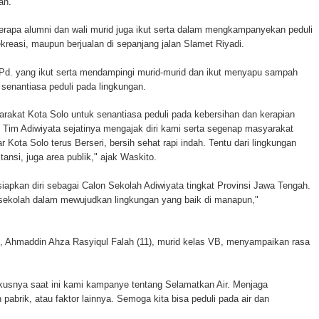
an.
erapa alumni dan wali murid juga ikut serta dalam mengkampanyekan peduli
reasi, maupun berjualan di sepanjang jalan Slamet Riyadi.
.Pd. yang ikut serta mendampingi murid-murid dan ikut menyapu sampah
 senantiasa peduli pada lingkungan.
akat Kota Solo untuk senantiasa peduli pada kebersihan dan kerapian
 Tim Adiwiyata sejatinya mengajak diri kami serta segenap masyarakat
r Kota Solo terus Berseri, bersih sehat rapi indah. Tentu dari lingkungan
ansi, juga area publik," ajak Waskito.
pkan diri sebagai Calon Sekolah Adiwiyata tingkat Provinsi Jawa Tengah.
a sekolah dalam mewujudkan lingkungan yang baik di manapun,"
, Ahmaddin Ahza Rasyiqul Falah (11), murid kelas VB, menyampaikan rasa
kusnya saat ini kami kampanye tentang Selamatkan Air. Menjaga
pabrik, atau faktor lainnya. Semoga kita bisa peduli pada air dan