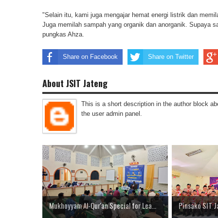
"Selain itu, kami juga mengajar hemat energi listrik dan memi
Juga memilah sampah yang organik dan anorganik. Supaya sa
pungkas Ahza.
Share on Facebook
Share on Twitter
About JSIT Jateng
This is a short description in the author block abo
the user admin panel.
Mukhoyyam Al-Qur'an Special for Lea...
Pinsako SIT Ja