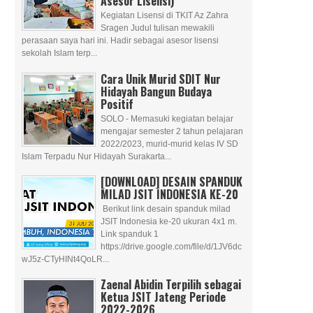
Asesor Lisensi)
Kegiatan Lisensi di TKIT Az Zahra
Sragen Judul tulisan mewakili
perasaan saya hari ini. Hadir sebagai asesor lisensi
sekolah Islam terp...
Cara Unik Murid SDIT Nur
Hidayah Bangun Budaya
Positif
SOLO - Memasuki kegiatan belajar
mengajar semester 2 tahun pelajaran
2022/2023, murid-murid kelas IV SD
Islam Terpadu Nur Hidayah Surakarta...
[DOWNLOAD] DESAIN SPANDUK
MILAD JSIT INDONESIA KE-20
Berikut link desain spanduk milad
JSIT Indonesia ke-20 ukuran 4x1 m.
Link spanduk 1
https://drive.google.com/file/d/1JV6dc
wJ5z-CTyHINt4QoLR...
Zaenal Abidin Terpilih sebagai
Ketua JSIT Jateng Periode
2022-2026