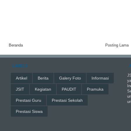
Beranda
Posting Lama
LABELS
JS
Artikel
Berita
Galery Foto
Informasi
ya
In
JSIT
Kegiatan
PAUDIT
Pramuka
Se
un
Prestasi Guru
Prestasi Sekolah
un
Prestasi Siswa