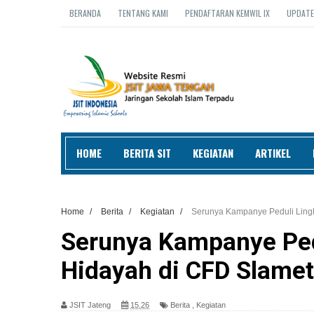
BERANDA
TENTANG KAMI
PENDAFTARAN KEMWIL IX
UPDATE
HOME
BERITA SIT
KEGIATAN
ARTIKEL
Home
/
Berita
/
Kegiatan
/
Serunya Kampanye Peduli Lingk
Serunya Kampanye Ped
Hidayah di CFD Slamet
JSIT Jateng
15.26
Berita
,
Kegiatan