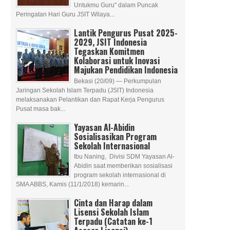
Untukmu Guru" dalam Puncak
Peringatan Hari Guru JSIT Wilaya...
Lantik Pengurus Pusat 2025-
2029, JSIT Indonesia
Tegaskan Komitmen
Kolaborasi untuk Inovasi
Majukan Pendidikan Indonesia
Bekasi (20/09) — Perkumpulan
Jaringan Sekolah Islam Terpadu (JSIT) Indonesia
melaksanakan Pelantikan dan Rapat Kerja Pengurus
Pusat masa bak...
Yayasan Al-Abidin
Sosialisasikan Program
Sekolah Internasional
Ibu Naning, Divisi SDM Yayasan Al-
Abidin saat memberikan sosialisasi
program sekolah internasional di
SMA ABBS, Kamis (11/1/2018) kemarin...
Cinta dan Harap dalam
Lisensi Sekolah Islam
Terpadu (Catatan ke-1