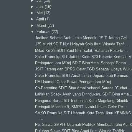
►
Juli
(10)
►
Juni
(16)
►
Mei
(13)
►
April
(1)
►
Maret
(27)
▼
Februari
(22)
Jadikan Bahasa Arab Lebih Menarik, JSIT Jateng Gel...
135 Murid SDIT Nur Hidayah Solo Ikuti Wisuda Tahfi...
Milad Ke-23 SDIT Zaid Bin Tsabit, Ratusan Peserta ...
Sako Pramuka SIT Jateng Kirim 820 Peserta Kemnas V.
Peringatan Isra Mi'raj SDIT Bina Amal Sebagai Pema...
JSIT Jateng dan DPRD Gelar FGD Sebagai Upaya Wujud
Sako Pramuka SDIT Amal Insani Jepara Ikuti Kemnas ..
RA Usamah Gelar Pawai Peringati Isra Mi'raj
Co-Parenting SDIT Bina Amal sebagai Sarana "Curhat...
Lahirkan Sosok Ayah yang Dirindukan, SDİT Bina Ama..
Pengurus Baru JSIT Indonesia Kota Magelang Dilantik
Peringati Milad ke-9, SMPIT Izzatul Islam Gelar Pe...
SAKO Pramuka SIT Usamah Kota Tegal Ikuti KEMNAS
...
P5, Siswa SMPIT Usamah Praktek Membuat Tahu Aci K
Puluhan Siswa SDIT Bina Amal Ikuti Wisuda Tahfidz