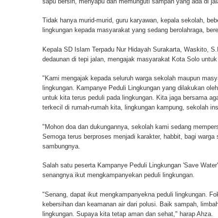
sapu bersih, menyapu dan memunguti sampah yang ada di jal
Tidak hanya murid-murid, guru karyawan, kepala sekolah, beb
lingkungan kepada masyarakat yang sedang berolahraga, berek
Kepala SD Islam Terpadu Nur Hidayah Surakarta, Waskito, S
dedaunan di tepi jalan, mengajak masyarakat Kota Solo untuk
"Kami mengajak kepada seluruh warga sekolah maupun masyar
lingkungan. Kampanye Peduli Lingkungan yang dilakukan oleh
untuk kita terus peduli pada lingkungan. Kita jaga bersama aga
terkecil di rumah-rumah kita, lingkungan kampung, sekolah inst
"Mohon doa dan dukungannya, sekolah kami sedang mempersia
Semoga terus berproses menjadi karakter, habbit, bagi warg
sambungnya.
Salah satu peserta Kampanye Peduli Lingkungan 'Save Water'
senangnya ikut mengkampanyekan peduli lingkungan.
"Senang, dapat ikut mengkampanyekna peduli lingkungan. Fo
kebersihan dan keamanan air dari polusi. Baik sampah, limbah 
lingkungan. Supaya kita tetap aman dan sehat," harap Ahza.