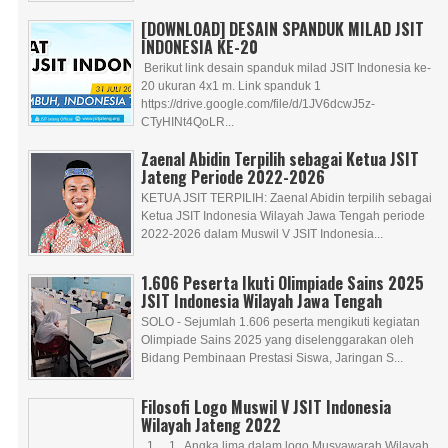
[DOWNLOAD] DESAIN SPANDUK MILAD JSIT
INDONESIA KE-20
Berikut link desain spanduk milad JSIT Indonesia ke-
20 ukuran 4x1 m. Link spanduk 1
https://drive.google.com/file/d/1JV6dcwJ5z-
CTyHINt4QoLR...
Zaenal Abidin Terpilih sebagai Ketua JSIT
Jateng Periode 2022-2026
KETUA JSIT TERPILIH: Zaenal Abidin terpilih sebagai
Ketua JSIT Indonesia Wilayah Jawa Tengah periode
2022-2026 dalam Muswil V JSIT Indonesia...
1.606 Peserta Ikuti Olimpiade Sains 2025
JSIT Indonesia Wilayah Jawa Tengah
SOLO - Sejumlah 1.606 peserta mengikuti kegiatan
Olimpiade Sains 2025 yang diselenggarakan oleh
Bidang Pembinaan Prestasi Siswa, Jaringan S...
Filosofi Logo Muswil V JSIT Indonesia
Wilayah Jateng 2022
1. 1. Angka lima dalam logo Musyawarah Wilayah