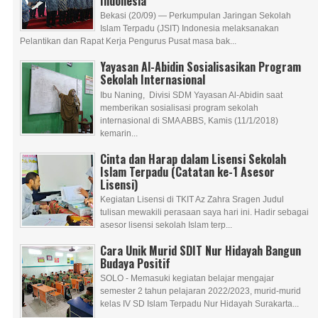
Indonesia
Bekasi (20/09) — Perkumpulan Jaringan Sekolah
Islam Terpadu (JSIT) Indonesia melaksanakan
Pelantikan dan Rapat Kerja Pengurus Pusat masa bak...
Yayasan Al-Abidin Sosialisasikan Program
Sekolah Internasional
Ibu Naning, Divisi SDM Yayasan Al-Abidin saat
memberikan sosialisasi program sekolah
internasional di SMA ABBS, Kamis (11/1/2018)
kemarin...
Cinta dan Harap dalam Lisensi Sekolah
Islam Terpadu (Catatan ke-1 Asesor
Lisensi)
Kegiatan Lisensi di TKIT Az Zahra Sragen Judul
tulisan mewakili perasaan saya hari ini. Hadir sebagai
asesor lisensi sekolah Islam terp...
Cara Unik Murid SDIT Nur Hidayah Bangun
Budaya Positif
SOLO - Memasuki kegiatan belajar mengajar
semester 2 tahun pelajaran 2022/2023, murid-murid
kelas IV SD Islam Terpadu Nur Hidayah Surakarta...