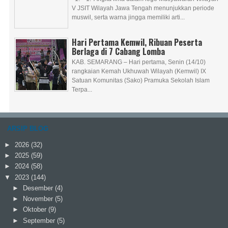
V JSIT Wilayah Jawa Tengah menunjukkan periode
muswil, serta warna jingga memiliki arti...
Hari Pertama Kemwil, Ribuan Peserta
Berlaga di 7 Cabang Lomba
KAB. SEMARANG – Hari pertama, Senin (14/10)
rangkaian Kemah Ukhuwah Wilayah (Kemwil) IX
Satuan Komunitas (Sako) Pramuka Sekolah Islam
Terpa...
ARSIP BLOG
►
2026
(32)
►
2025
(59)
►
2024
(58)
▼
2023
(144)
►
Desember
(4)
►
November
(5)
►
Oktober
(9)
►
September
(5)