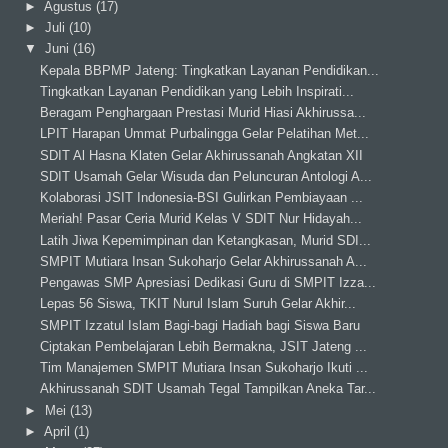
►
Agustus
(17)
►
Juli
(10)
▼
Juni
(16)
Kepala BBPMP Jateng: Tingkatkan Layanan Pendidikan...
Tingkatkan Layanan Pendidikan yang Lebih Inspirati...
Beragam Penghargaan Prestasi Murid Hiasi Akhirussa...
LPIT Harapan Ummat Purbalingga Gelar Pelatihan Met...
SDIT Al Hasna Klaten Gelar Akhirussanah Angkatan XII
SDIT Usamah Gelar Wisuda dan Peluncuran Antologi A...
Kolaborasi JSIT Indonesia-BSI Gulirkan Pembiayaan ...
Meriah! Pasar Ceria Murid Kelas V SDIT Nur Hidayah...
Latih Jiwa Kepemimpinan dan Ketangkasan, Murid SDI...
SMPIT Mutiara Insan Sukoharjo Gelar Akhirussanah A...
Pengawas SMP Apresiasi Dedikasi Guru di SMPIT Izza...
Lepas 56 Siswa, TKIT Nurul Islam Suruh Gelar Akhir...
SMPIT Izzatul Islam Bagi-bagi Hadiah bagi Siswa Baru
Ciptakan Pembelajaran Lebih Bermakna, JSIT Jateng ...
Tim Manajemen SMPIT Mutiara Insan Sukoharjo Ikuti ...
Akhirussanah SDIT Usamah Tegal Tampilkan Aneka Tar...
►
Mei
(13)
►
April
(1)