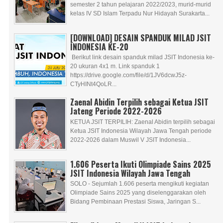
semester 2 tahun pelajaran 2022/2023, murid-murid
kelas IV SD Islam Terpadu Nur Hidayah Surakarta...
[DOWNLOAD] DESAIN SPANDUK MILAD JSIT
INDONESIA KE-20
Berikut link desain spanduk milad JSIT Indonesia ke-
20 ukuran 4x1 m. Link spanduk 1
https://drive.google.com/file/d/1JV6dcwJ5z-
CTyHINt4QoLR...
Zaenal Abidin Terpilih sebagai Ketua JSIT
Jateng Periode 2022-2026
KETUA JSIT TERPILIH: Zaenal Abidin terpilih sebagai
Ketua JSIT Indonesia Wilayah Jawa Tengah periode
2022-2026 dalam Muswil V JSIT Indonesia...
1.606 Peserta Ikuti Olimpiade Sains 2025
JSIT Indonesia Wilayah Jawa Tengah
SOLO - Sejumlah 1.606 peserta mengikuti kegiatan
Olimpiade Sains 2025 yang diselenggarakan oleh
Bidang Pembinaan Prestasi Siswa, Jaringan S...