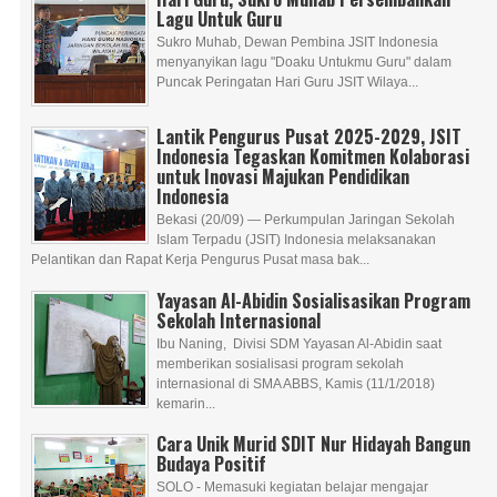
Lagu Untuk Guru
Sukro Muhab, Dewan Pembina JSIT Indonesia
menyanyikan lagu "Doaku Untukmu Guru" dalam
Puncak Peringatan Hari Guru JSIT Wilaya...
Lantik Pengurus Pusat 2025-2029, JSIT
Indonesia Tegaskan Komitmen Kolaborasi
untuk Inovasi Majukan Pendidikan
Indonesia
Bekasi (20/09) — Perkumpulan Jaringan Sekolah
Islam Terpadu (JSIT) Indonesia melaksanakan
Pelantikan dan Rapat Kerja Pengurus Pusat masa bak...
Yayasan Al-Abidin Sosialisasikan Program
Sekolah Internasional
Ibu Naning, Divisi SDM Yayasan Al-Abidin saat
memberikan sosialisasi program sekolah
internasional di SMA ABBS, Kamis (11/1/2018)
kemarin...
Cara Unik Murid SDIT Nur Hidayah Bangun
Budaya Positif
SOLO - Memasuki kegiatan belajar mengajar