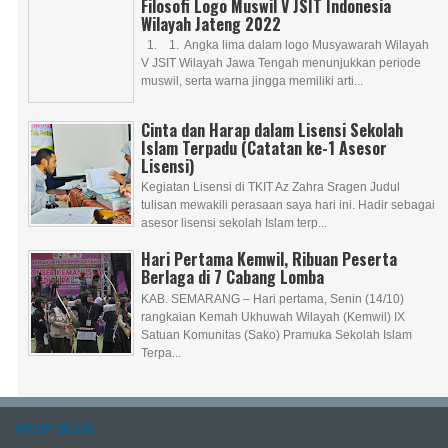
Filosofi Logo Muswil V JSIT Indonesia
Wilayah Jateng 2022
1. 1. Angka lima dalam logo Musyawarah Wilayah
V JSIT Wilayah Jawa Tengah menunjukkan periode
muswil, serta warna jingga memiliki arti...
Cinta dan Harap dalam Lisensi Sekolah
Islam Terpadu (Catatan ke-1 Asesor
Lisensi)
Kegiatan Lisensi di TKIT Az Zahra Sragen Judul
tulisan mewakili perasaan saya hari ini. Hadir sebagai
asesor lisensi sekolah Islam terp...
Hari Pertama Kemwil, Ribuan Peserta
Berlaga di 7 Cabang Lomba
KAB. SEMARANG – Hari pertama, Senin (14/10)
rangkaian Kemah Ukhuwah Wilayah (Kemwil) IX
Satuan Komunitas (Sako) Pramuka Sekolah Islam
Terpa...
ARSIP BLOG