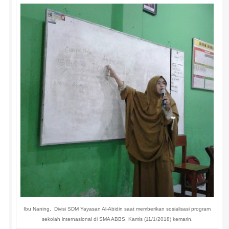
Ibu Naning, Divisi SDM Yayasan Al-Abidin saat memberikan sosialisasi program
sekolah internasional di SMA ABBS, Kamis (11/1/2018) kemarin.