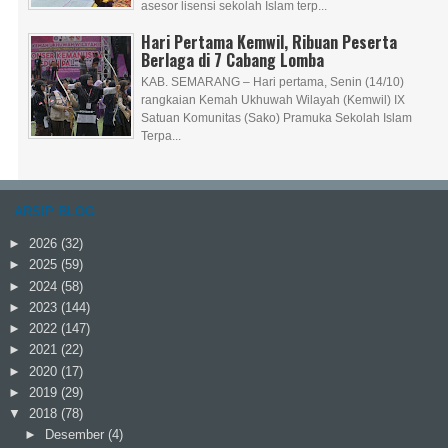
asesor lisensi sekolah Islam terp...
Hari Pertama Kemwil, Ribuan Peserta
Berlaga di 7 Cabang Lomba
KAB. SEMARANG – Hari pertama, Senin (14/10)
rangkaian Kemah Ukhuwah Wilayah (Kemwil) IX
Satuan Komunitas (Sako) Pramuka Sekolah Islam
Terpa...
ARSIP BLOG
►
2026
(32)
►
2025
(59)
►
2024
(58)
►
2023
(144)
►
2022
(147)
►
2021
(22)
►
2020
(17)
►
2019
(29)
▼
2018
(78)
►
Desember
(4)