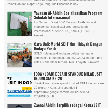
Pelantikan dan Rapat Kerja Pengurus Pusat masa bak...
Yayasan Al-Abidin Sosialisasikan Program
Sekolah Internasional
Ibu Naning, Divisi SDM Yayasan Al-Abidin saat
memberikan sosialisasi program sekolah
internasional di SMA ABBS, Kamis (11/1/2018)
kemarin...
Cara Unik Murid SDIT Nur Hidayah Bangun
Budaya Positif
SOLO - Memasuki kegiatan belajar mengajar
semester 2 tahun pelajaran 2022/2023, murid-murid
kelas IV SD Islam Terpadu Nur Hidayah Surakarta...
[DOWNLOAD] DESAIN SPANDUK MILAD JSIT
INDONESIA KE-20
Berikut link desain spanduk milad JSIT Indonesia ke-
20 ukuran 4x1 m. Link spanduk 1
https://drive.google.com/file/d/1JV6dcwJ5z-
CTyHINt4QoLR...
Zaenal Abidin Terpilih sebagai Ketua JSIT