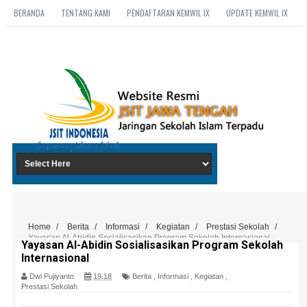
BERANDA
TENTANG KAMI
PENDAFTARAN KEMWIL IX
UPDATE KEMWIL IX
Home
/
Berita
/
Informasi
/
Kegiatan
/
Prestasi Sekolah
/
Yayasan Al-Abidin Sosialisasikan Program Sekolah Internasional
Yayasan Al-Abidin Sosialisasikan Program Sekolah
Internasional
Dwi Pujiyanto
19.18
Berita
,
Informasi
,
Kegiatan
,
Prestasi Sekolah