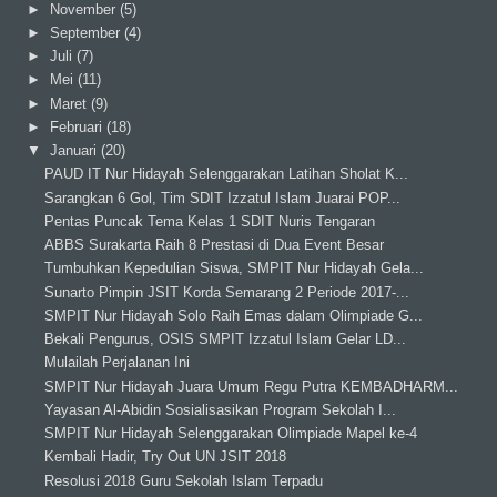
►
November
(5)
►
September
(4)
►
Juli
(7)
►
Mei
(11)
►
Maret
(9)
►
Februari
(18)
▼
Januari
(20)
PAUD IT Nur Hidayah Selenggarakan Latihan Sholat K...
Sarangkan 6 Gol, Tim SDIT Izzatul Islam Juarai POP...
Pentas Puncak Tema Kelas 1 SDIT Nuris Tengaran
ABBS Surakarta Raih 8 Prestasi di Dua Event Besar
Tumbuhkan Kepedulian Siswa, SMPIT Nur Hidayah Gela...
Sunarto Pimpin JSIT Korda Semarang 2 Periode 2017-...
SMPIT Nur Hidayah Solo Raih Emas dalam Olimpiade G...
Bekali Pengurus, OSIS SMPIT Izzatul Islam Gelar LD...
Mulailah Perjalanan Ini
SMPIT Nur Hidayah Juara Umum Regu Putra KEMBADHARM...
Yayasan Al-Abidin Sosialisasikan Program Sekolah I...
SMPIT Nur Hidayah Selenggarakan Olimpiade Mapel ke-4
Kembali Hadir, Try Out UN JSIT 2018
Resolusi 2018 Guru Sekolah Islam Terpadu