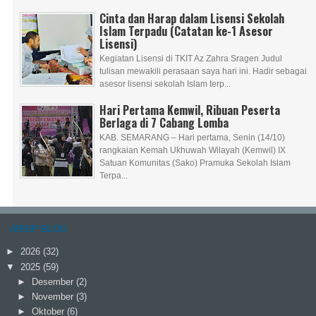
Cinta dan Harap dalam Lisensi Sekolah
Islam Terpadu (Catatan ke-1 Asesor
Lisensi)
Kegiatan Lisensi di TKIT Az Zahra Sragen Judul
tulisan mewakili perasaan saya hari ini. Hadir sebagai
asesor lisensi sekolah Islam terp...
Hari Pertama Kemwil, Ribuan Peserta
Berlaga di 7 Cabang Lomba
KAB. SEMARANG – Hari pertama, Senin (14/10)
rangkaian Kemah Ukhuwah Wilayah (Kemwil) IX
Satuan Komunitas (Sako) Pramuka Sekolah Islam
Terpa...
ARSIP BLOG
►
2026
(32)
▼
2025
(59)
►
Desember
(2)
►
November
(3)
►
Oktober
(6)