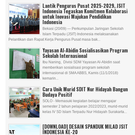
Lantik Pengurus Pusat 2025-2029, JSIT
Indonesia Tegaskan Komitmen Kolaborasi
untuk Inovasi Majukan Pendidikan
Indonesia
Bekasi (20/09) — Perkumpulan Jaringan Sekolah
Islam Terpadu (JSIT) Indonesia melaksanakan
Pelantikan dan Rapat Kerja Pengurus Pusat masa bak...
Yayasan Al-Abidin Sosialisasikan Program
Sekolah Internasional
Ibu Naning, Divisi SDM Yayasan Al-Abidin saat
memberikan sosialisasi program sekolah
internasional di SMA ABBS, Kamis (11/1/2018)
kemarin...
Cara Unik Murid SDIT Nur Hidayah Bangun
Budaya Positif
SOLO - Memasuki kegiatan belajar mengajar
semester 2 tahun pelajaran 2022/2023, murid-murid
kelas IV SD Islam Terpadu Nur Hidayah Surakarta...
[DOWNLOAD] DESAIN SPANDUK MILAD JSIT
INDONESIA KE-20