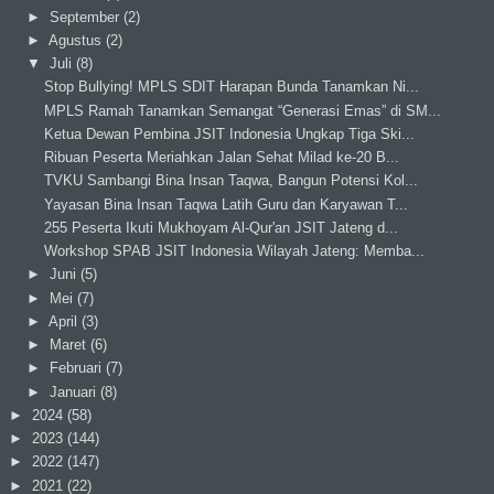
►
September
(2)
►
Agustus
(2)
▼
Juli
(8)
Stop Bullying! MPLS SDIT Harapan Bunda Tanamkan Ni...
MPLS Ramah Tanamkan Semangat “Generasi Emas” di SM...
Ketua Dewan Pembina JSIT Indonesia Ungkap Tiga Ski...
Ribuan Peserta Meriahkan Jalan Sehat Milad ke-20 B...
TVKU Sambangi Bina Insan Taqwa, Bangun Potensi Kol...
Yayasan Bina Insan Taqwa Latih Guru dan Karyawan T...
255 Peserta Ikuti Mukhoyam Al-Qur'an JSIT Jateng d...
Workshop SPAB JSIT Indonesia Wilayah Jateng: Memba...
►
Juni
(5)
►
Mei
(7)
►
April
(3)
►
Maret
(6)
►
Februari
(7)
►
Januari
(8)
►
2024
(58)
►
2023
(144)
►
2022
(147)
►
2021
(22)