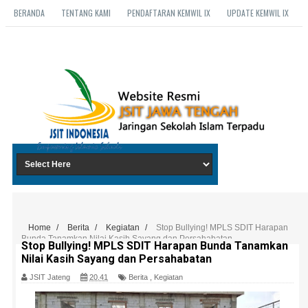
BERANDA
TENTANG KAMI
PENDAFTARAN KEMWIL IX
UPDATE KEMWIL IX
Home
/
Berita
/
Kegiatan
/
Stop Bullying! MPLS SDIT Harapan
Bunda Tanamkan Nilai Kasih Sayang dan Persahabatan
Stop Bullying! MPLS SDIT Harapan Bunda Tanamkan
Nilai Kasih Sayang dan Persahabatan
JSIT Jateng
20.41
Berita
,
Kegiatan