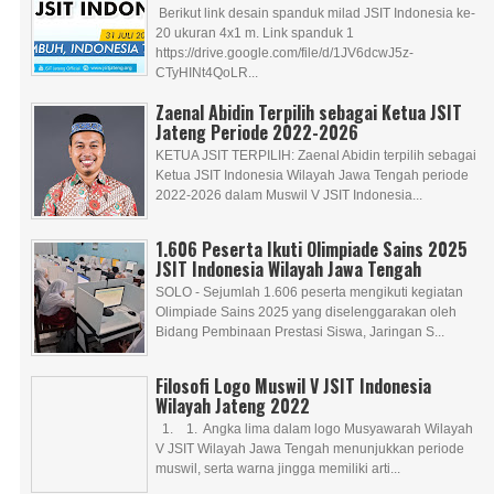
Berikut link desain spanduk milad JSIT Indonesia ke-
20 ukuran 4x1 m. Link spanduk 1
https://drive.google.com/file/d/1JV6dcwJ5z-
CTyHINt4QoLR...
Zaenal Abidin Terpilih sebagai Ketua JSIT
Jateng Periode 2022-2026
KETUA JSIT TERPILIH: Zaenal Abidin terpilih sebagai
Ketua JSIT Indonesia Wilayah Jawa Tengah periode
2022-2026 dalam Muswil V JSIT Indonesia...
1.606 Peserta Ikuti Olimpiade Sains 2025
JSIT Indonesia Wilayah Jawa Tengah
SOLO - Sejumlah 1.606 peserta mengikuti kegiatan
Olimpiade Sains 2025 yang diselenggarakan oleh
Bidang Pembinaan Prestasi Siswa, Jaringan S...
Filosofi Logo Muswil V JSIT Indonesia
Wilayah Jateng 2022
1. 1. Angka lima dalam logo Musyawarah Wilayah
V JSIT Wilayah Jawa Tengah menunjukkan periode
muswil, serta warna jingga memiliki arti...