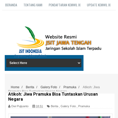
BERANDA
TENTANG KAMI
PENDAFTARAN KEMWIL IX
UPDATE KEMWIL IX
Home
/
Berita
/
Galery Foto
/
Pramuka
/
Atikoh: Jiwa
Pramuka Bisa Tuntaskan Urusan Negara
Atikoh: Jiwa Pramuka Bisa Tuntaskan Urusan
Negara
Dwi Pujiyanto
18.51
Berita
,
Galery Foto
,
Pramuka