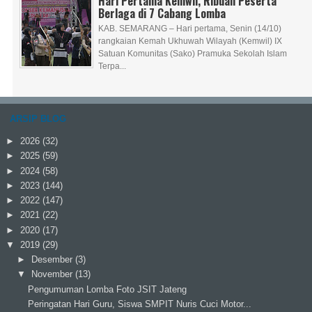
Hari Pertama Kemwil, Ribuan Peserta
Berlaga di 7 Cabang Lomba
KAB. SEMARANG – Hari pertama, Senin (14/10)
rangkaian Kemah Ukhuwah Wilayah (Kemwil) IX
Satuan Komunitas (Sako) Pramuka Sekolah Islam
Terpa...
ARSIP BLOG
►
2026
(32)
►
2025
(59)
►
2024
(58)
►
2023
(144)
►
2022
(147)
►
2021
(22)
►
2020
(17)
▼
2019
(29)
►
Desember
(3)
▼
November
(13)
Pengumuman Lomba Foto JSIT Jateng
Peringatan Hari Guru, Siswa SMPIT Nuris Cuci Motor...