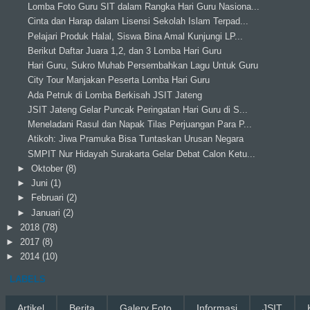
Lomba Foto Guru SIT dalam Rangka Hari Guru Nasiona...
Cinta dan Harap dalam Lisensi Sekolah Islam Terpad...
Pelajari Produk Halal, Siswa Bina Amal Kunjungi LP...
Berikut Daftar Juara 1,2, dan 3 Lomba Hari Guru
Hari Guru, Sukro Muhab Persembahkan Lagu Untuk Guru
City Tour Manjakan Peserta Lomba Hari Guru
Ada Petruk di Lomba Berkisah JSIT Jateng
JSIT Jateng Gelar Puncak Peringatan Hari Guru di S...
Meneladani Rasul dan Napak Tilas Perjuangan Para P...
Atikoh: Jiwa Pramuka Bisa Tuntaskan Urusan Negara
SMPIT Nur Hidayah Surakarta Gelar Debat Calon Ketu...
►
Oktober
(8)
►
Juni
(1)
►
Februari
(2)
►
Januari
(2)
►
2018
(78)
►
2017
(8)
►
2014
(10)
LABELS
Artikel
Berita
Galery Foto
Informasi
JSIT