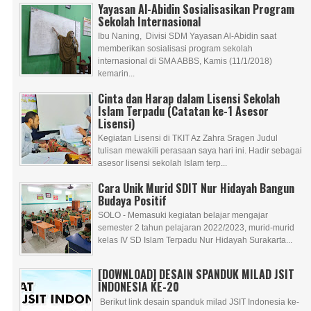
Yayasan Al-Abidin Sosialisasikan Program
Sekolah Internasional
Ibu Naning, Divisi SDM Yayasan Al-Abidin saat
memberikan sosialisasi program sekolah
internasional di SMA ABBS, Kamis (11/1/2018)
kemarin...
Cinta dan Harap dalam Lisensi Sekolah
Islam Terpadu (Catatan ke-1 Asesor
Lisensi)
Kegiatan Lisensi di TKIT Az Zahra Sragen Judul
tulisan mewakili perasaan saya hari ini. Hadir sebagai
asesor lisensi sekolah Islam terp...
Cara Unik Murid SDIT Nur Hidayah Bangun
Budaya Positif
SOLO - Memasuki kegiatan belajar mengajar
semester 2 tahun pelajaran 2022/2023, murid-murid
kelas IV SD Islam Terpadu Nur Hidayah Surakarta...
[DOWNLOAD] DESAIN SPANDUK MILAD JSIT
INDONESIA KE-20
Berikut link desain spanduk milad JSIT Indonesia ke-